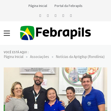
Skip
Página Inicial
Portal da Febrapils
to
content
Notícias da Febrapils
Federação Brasileira das Associações dos Profissionais Tradutores
e Intérpretes e Guia-Intérpretes de Língua de Sinais
VOCÊ ESTÁ AQUI :
»
»
Página Inicial
Associações
Notícias da Aptigilsp (Rondônia)