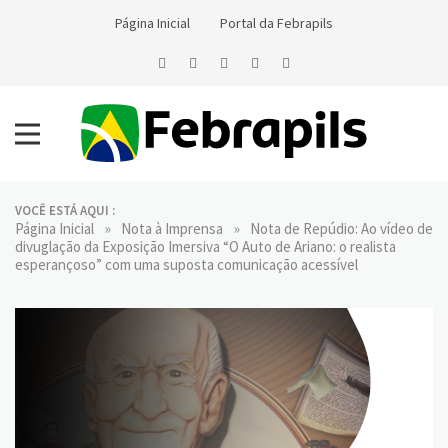
Skip
Página Inicial
Portal da Febrapils
to
content
Notícias da Febrapils
Federação Brasileira das Associações dos Profissionais Tradutores
e Intérpretes e Guia-Intérpretes de Língua de Sinais
VOCÊ ESTÁ AQUI :
»
»
Página Inicial
Nota à Imprensa
Nota de Repúdio: Ao vídeo de
divuglação da Exposição Imersiva “O Auto de Ariano: o realista
esperançoso” com uma suposta comunicação acessível