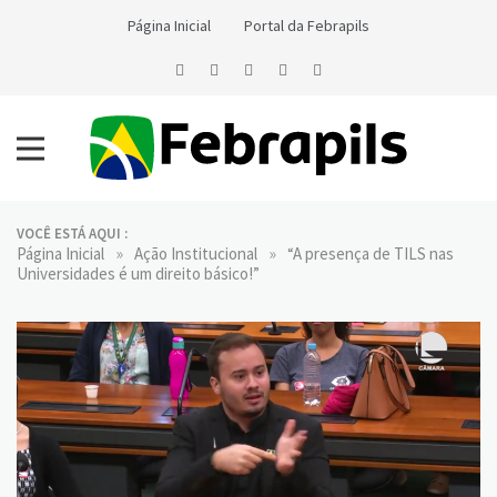
Skip
Página Inicial
Portal da Febrapils
to
content
Notícias da Febrapils
Federação Brasileira das Associações dos Profissionais Tradutores
e Intérpretes e Guia-Intérpretes de Língua de Sinais
VOCÊ ESTÁ AQUI :
»
»
Página Inicial
Ação Institucional
“A presença de TILS nas
Universidades é um direito básico!”